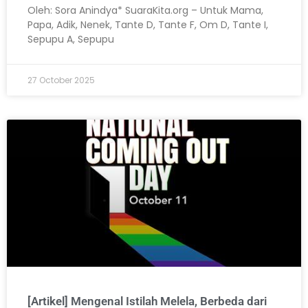
Oleh: Sora Anindya* SuaraKita.org – Untuk Mama,
Papa, Adik, Nenek, Tante D, Tante F, Om D, Tante I,
Sepupu A, Sepupu
27 October 2025
[Artikel] Mengenal Istilah Melela, Berbeda dari