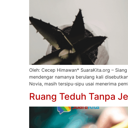
Oleh: Cecep Himawan* SuaraKita.org – Siang 
mendengar namanya berulang kali disebutkan 
Novia, masih tersipu-sipu usai menerima pemb
Ruang Teduh Tanpa Je