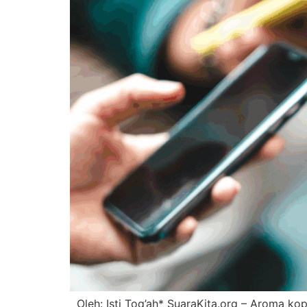
Oleh: Isti Toq’ah* SuaraKita.org – Aroma kop