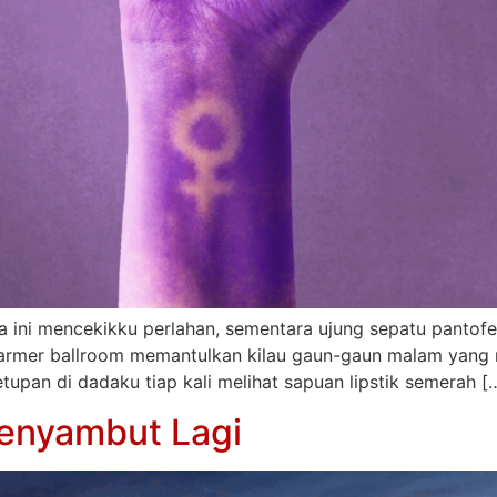
a ini mencekikku perlahan, sementara ujung sepatu pantofe
i marmer ballroom memantulkan kilau gaun-gaun malam yang
letupan di dadaku tiap kali melihat sapuan lipstik semerah [
Menyambut Lagi