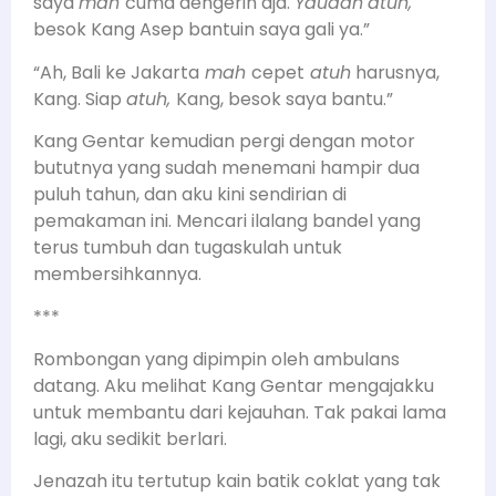
saya
mah
cuma dengerin aja.
Yaudah
atuh,
besok Kang Asep bantuin saya gali ya.”
“Ah, Bali ke Jakarta
mah
cepet
atuh
harusnya,
Kang. Siap
atuh,
Kang, besok saya bantu.”
Kang Gentar kemudian pergi dengan motor
bututnya yang sudah menemani hampir dua
puluh tahun, dan aku kini sendirian di
pemakaman ini. Mencari ilalang bandel yang
terus tumbuh dan tugaskulah untuk
membersihkannya.
***
Rombongan yang dipimpin oleh ambulans
datang. Aku melihat Kang Gentar mengajakku
untuk membantu dari kejauhan. Tak pakai lama
lagi, aku sedikit berlari.
Jenazah itu tertutup kain batik coklat yang tak