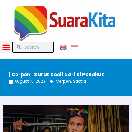
[Cerpen] Surat Kecil dari Si Penakut
August 15, 2023
Cerpen
,
Sastra