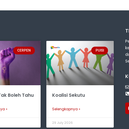
T
P
k
CERPEN
PUISI
d
S
K
ak Boleh Tahu
Koalisi Sekutu
ya »
Selengkapnya »
6
29 July 2026