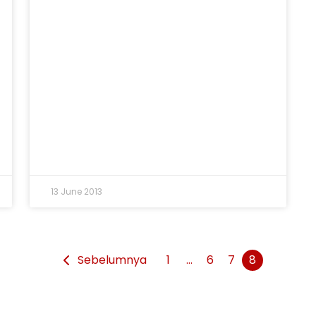
13 June 2013
Sebelumnya
1
…
6
7
8