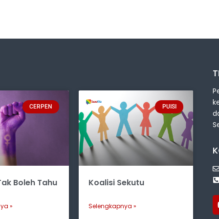
T
P
k
CERPEN
PUISI
d
S
K
ak Boleh Tahu
Koalisi Sekutu
ya »
Selengkapnya »