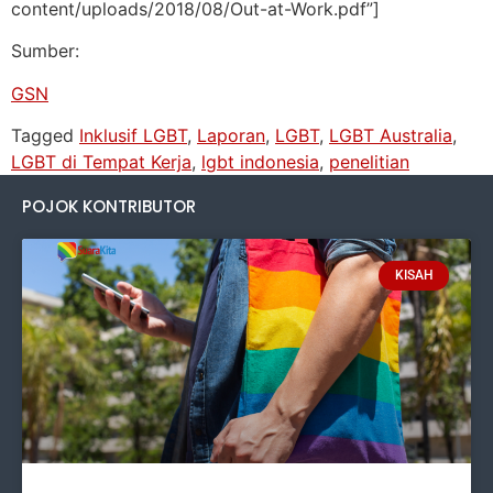
content/uploads/2018/08/Out-at-Work.pdf”]
Sumber:
GSN
Tagged
Inklusif LGBT
,
Laporan
,
LGBT
,
LGBT Australia
,
LGBT di Tempat Kerja
,
lgbt indonesia
,
penelitian
POJOK KONTRIBUTOR
KISAH