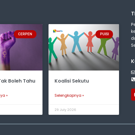
T
P
k
CERPEN
PUISI
d
S
K
ak Boleh Tahu
Koalisi Sekutu
ya »
Selengkapnya »
6
29 July 2026