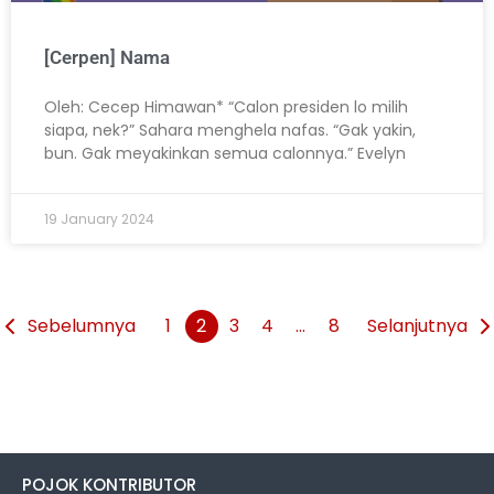
[Cerpen] Nama
Oleh: Cecep Himawan* “Calon presiden lo milih
siapa, nek?” Sahara menghela nafas. “Gak yakin,
bun. Gak meyakinkan semua calonnya.” Evelyn
19 January 2024
Sebelumnya
1
2
3
4
…
8
Selanjutnya
POJOK KONTRIBUTOR