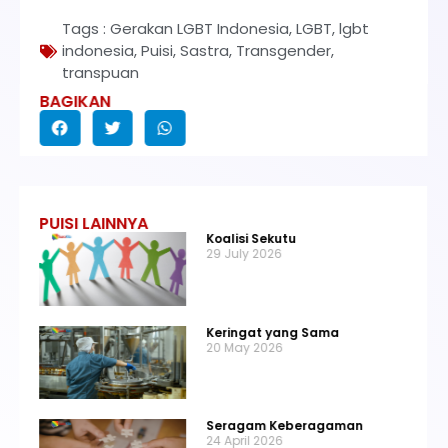
Tags :
Gerakan LGBT Indonesia
,
LGBT
,
lgbt
indonesia
,
Puisi
,
Sastra
,
Transgender
,
transpuan
BAGIKAN
PUISI LAINNYA
Koalisi Sekutu
29 July 2026
Keringat yang Sama
20 May 2026
Seragam Keberagaman
24 April 2026