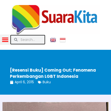
[Resensi Buku] Coming Out; Fenomena
Perkembangan LGBT Indonesia
April 6, 2015
Buku