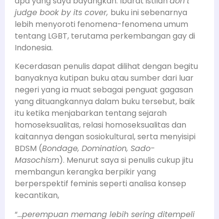
apa yang saya bayangkan. Ibarat istilah
don’t
judge book by its cover,
buku ini sebenarnya
lebih menyoroti fenomena-fenomena umum
tentang LGBT, terutama perkembangan gay di
Indonesia.
Kecerdasan penulis dapat dilihat dengan begitu
banyaknya kutipan buku atau sumber dari luar
negeri yang ia muat sebagai penguat gagasan
yang dituangkannya dalam buku tersebut, baik
itu ketika menjabarkan tentang sejarah
homoseksualitas, relasi homoseksualitas dan
kaitannya dengan sosiokultural, serta menyisipi
BDSM (
Bondage, Domination, Sado-
Masochism
). Menurut saya si penulis cukup jitu
membangun kerangka berpikir yang
berperspektif feminis seperti analisa konsep
kecantikan,
“
…perempuan memang lebih sering ditempeli