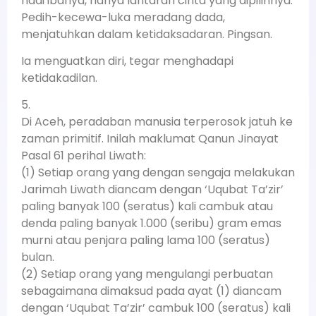
nadi ibanya, hanya lantaran cinta yang dipilihnya.
Pedih-kecewa-luka meradang dada,
menjatuhkan dalam ketidaksadaran. Pingsan.
Ia menguatkan diri, tegar menghadapi
ketidakadilan.
5.
Di Aceh, peradaban manusia terperosok jatuh ke
zaman primitif. Inilah maklumat Qanun Jinayat
Pasal 61 perihal Liwath:
(1) Setiap orang yang dengan sengaja melakukan
Jarimah Liwath diancam dengan ‘Uqubat Ta’zir’
paling banyak 100 (seratus) kali cambuk atau
denda paling banyak 1.000 (seribu) gram emas
murni atau penjara paling lama 100 (seratus)
bulan.
(2) Setiap orang yang mengulangi perbuatan
sebagaimana dimaksud pada ayat (1) diancam
dengan ‘Uqubat Ta’zir’ cambuk 100 (seratus) kali