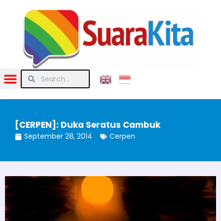
[CERPEN]: Duka Seratus Cambuk
September 28, 2014
Cerpen