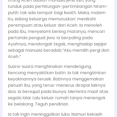
orang Aceh adalah manusia jenis lain, yang
tunduk pada perhitungan-pertimbangan hitam-
putih: tak ada tempat bagi liwath. Maka, malam
itu, sidang keluarga memutuskan: menikahi
perempuan atau keluar dari Aceh. Ia menoleh
pada Ibu, menyelami bening matanya, mencari
pertanda penguat jiwa. Ia berpaling pada
Ayahnya, mendongak tegak, menghadap sejajar
sebagai manusia beradab,”Aku memilih pergi dari
Aceh.”
Suara-suara menghinakan mendengung
kencang menyakitkan batin. Ia tak mengizinkan
keyakinannya terusik. Batinnya menggemakan
petuah Ibu, yang terus-menerus dirapal laiknya
doa. Ia bersujud pada ibunya. Meminta maaf atas
segala lalai. Lalu keluar rumah tanpa menengok
ke belakang. Teguh pendirian.
Ia tak ingin meninggalkan luka. Namun kekasih