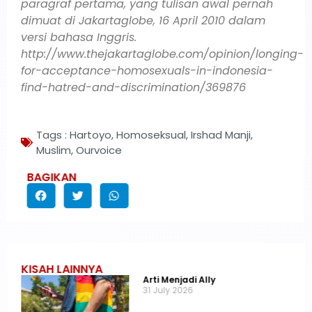
paragraf pertama, yang tulisan awal pernah
dimuat di Jakartaglobe, 16 April 2010 dalam
versi bahasa Inggris.
http://www.thejakartaglobe.com/opinion/longing-
for-acceptance-homosexuals-in-indonesia-
find-hatred-and-discrimination/369876
Tags :
Hartoyo
,
Homoseksual
,
Irshad Manji
,
Muslim
,
Ourvoice
BAGIKAN
KISAH LAINNYA
Arti Menjadi Ally
31 July 2026