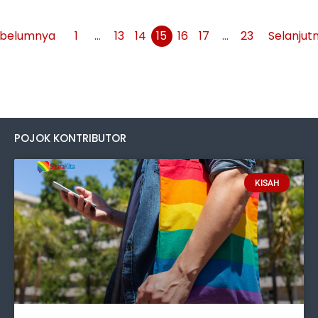
belumnya
1
…
13
14
15
16
17
…
23
Selanjut
POJOK KONTRIBUTOR
KISAH