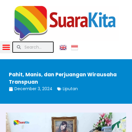
Pahit, Manis, dan Perjuangan Wirausaha
Transpuan
December 3, 2024
Liputan