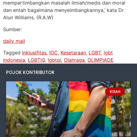
mempertimbangkan masalah ilmiah/medis dan moral
dan entah bagaimana menyeimbangkannya,’ kata Dr
Alun Williams. (R.A.W)
Sumber:
daily mail
Tagged
Inklusifitas
,
IOC
,
Kesetaraan
,
LGBT
,
lgbt
indonesia
,
LGBTIQ
,
lgbtqi
,
Olahraga
,
OLIMPIADE
POJOK KONTRIBUTOR
KISAH