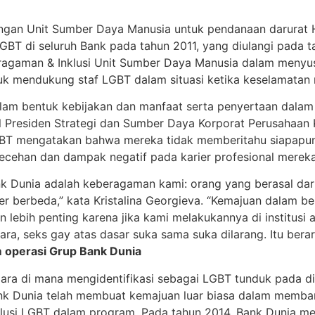
gan Unit Sumber Daya Manusia untuk pendanaan darurat HI
LGBT di seluruh Bank pada tahun 2011, yang diulangi pada t
eragaman & Inklusi Unit Sumber Daya Manusia dalam meny
k mendukung staf LGBT dalam situasi ketika keselamatan
lam bentuk kebijakan dan manfaat serta penyertaan dalam 
l Presiden Strategi dan Sumber Daya Korporat Perusahaan K
GBT mengatakan bahwa mereka tidak memberitahu siapapun
ecehan dan dampak negatif pada karier profesional mereka
nk Dunia adalah keberagaman kami: orang yang berasal dar
der berbeda,” kata Kristalina Georgieva. “Kemajuan dalam be
n lebih penting karena jika kami melakukannya di institusi a
egara, seks gay atas dasar suka sama suka dilarang. Itu ber
m operasi Grup Bank Dunia
gara di mana mengidentifikasi sebagai LGBT tunduk pada dis
Bank Dunia telah membuat kemajuan luar biasa dalam memb
usi LGBT dalam program. Pada tahun 2014, Bank Dunia mel