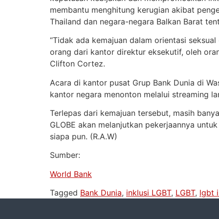
membantu menghitung kerugian akibat pengecu
Thailand dan negara-negara Balkan Barat ten
“Tidak ada kemajuan dalam orientasi seksual
orang dari kantor direktur eksekutif, oleh o
Clifton Cortez.
Acara di kantor pusat Grup Bank Dunia di W
kantor negara menonton melalui streaming la
Terlepas dari kemajuan tersebut, masih bany
GLOBE akan melanjutkan pekerjaannya untuk 
siapa pun. (R.A.W)
Sumber:
World Bank
Tagged
Bank Dunia
,
inklusi LGBT
,
LGBT
,
lgbt 