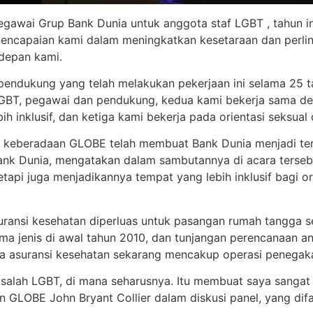
awai Grup Bank Dunia untuk anggota staf LGBT , tahun ini 
encapaian kami dalam meningkatkan kesetaraan dan perli
depan kami.
dukung yang telah melakukan pekerjaan ini selama 25 tah
LGBT, pegawai dan pendukung, kedua kami bekerja sama de
ih inklusif, dan ketiga kami bekerja pada orientasi seksual
a keberadaan GLOBE telah membuat Bank Dunia menjadi tempa
ank Dunia, mengatakan dalam sambutannya di acara terseb
api juga menjadikannya tempat yang lebih inklusif bagi o
nsi kesehatan diperluas untuk pasangan rumah tangga se
ma jenis di awal tahun 2010, dan tunjangan perencanaan a
ana asuransi kesehatan sekarang mencakup operasi penega
asalah LGBT, di mana seharusnya. Itu membuat saya sanga
n GLOBE John Bryant Collier dalam diskusi panel, yang difas