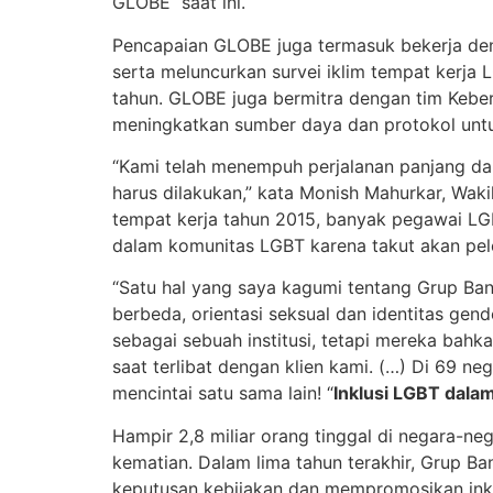
GLOBE saat ini.
Pencapaian GLOBE juga termasuk bekerja den
serta meluncurkan survei iklim tempat kerja 
tahun. GLOBE juga bermitra dengan tim Keb
meningkatkan sumber daya dan protokol untu
“Kami telah menempuh perjalanan panjang da
harus dilakukan,” kata Monish Mahurkar, Waki
tempat kerja tahun 2015, banyak pegawai L
dalam komunitas LGBT karena takut akan pel
“Satu hal yang saya kagumi tentang Grup Ba
berbeda, orientasi seksual dan identitas gen
sebagai sebuah institusi, tetapi mereka bahka
saat terlibat dengan klien kami. (…) Di 69 n
mencintai satu sama lain! “
Inklusi LGBT dala
Hampir 2,8 miliar orang tinggal di negara-ne
kematian. Dalam lima tahun terakhir, Grup 
keputusan kebijakan dan mempromosikan inkl