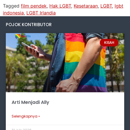
Tagged
film pendek
,
Hak LGBT
,
Kesetaraan
,
LGBT
,
lgbt
indonesia
,
LGBT Irlandia
POJOK KONTRIBUTOR
KISAH
Arti Menjadi Ally
Selengkapnya »
31 July 2026