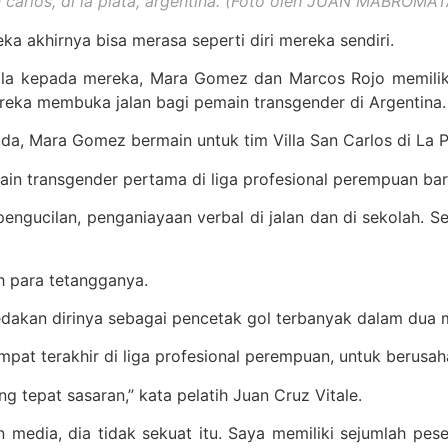
an carlos, di la plata, argentina. (Foto oleh JUAN MABROMAT
ka akhirnya bisa merasa seperti diri mereka sendiri.
bola kepada mereka, Mara Gomez dan Marcos Rojo memilik
ereka membuka jalan bagi pemain transgender di Argentina.
uda, Mara Gomez bermain untuk tim Villa San Carlos di La Pl
ain transgender pertama di liga profesional perempuan bar
pengucilan, penganiayaan verbal di jalan dan di sekolah. Se
h para tetangganya.
dakan dirinya sebagai pencetak gol terbanyak dalam dua m
empat terakhir di liga profesional perempuan, untuk berusa
 tepat sasaran,” kata pelatih Juan Cruz Vitale.
n media, dia tidak sekuat itu. Saya memiliki sejumlah pe