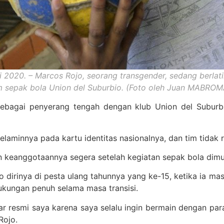
i 2020. – Marcos Rojo, seorang transgender, sedang berla
m sepak bola Union del Suburbio. (Foto oleh Juan MABROM
sebagai penyerang tengah dengan klub Union del Suburbio
elaminnya pada kartu identitas nasionalnya, dan tim tidak 
an keanggotaannya segera setelah kegiatan sepak bola dimu
irinya di pesta ulang tahunnya yang ke-15, ketika ia masi
kungan penuh selama masa transisi.
 resmi saya karena saya selalu ingin bermain dengan para
Rojo.