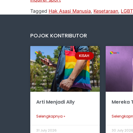
Tagged
Hak Asasi Manusia
,
Kesetaraan
,
LGBT
POJOK KONTRIBUTOR
KISAH
Arti Menjadi Ally
Mereka T
Selengkapnya »
Selengkapn
31 July 2026
30 July 202