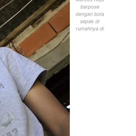
berpose
dengan bola
sepak di
rumahnya di