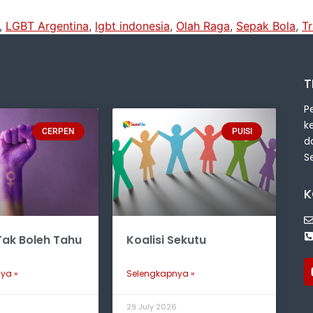
,
LGBT Argentina
,
lgbt indonesia
,
Olah Raga
,
Sepak Bola
,
T
T
P
k
CERPEN
PUISI
d
S
K
ak Boleh Tahu
Koalisi Sekutu
ya »
Selengkapnya »
6
29 July 2026