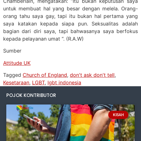
Chamberlain, mengatakan: “Itu bukan keputusan saya
untuk membuat hal yang besar dengan melela. Orang-
orang tahu saya gay, tapi itu bukan hal pertama yang
saya katakan kepada siapa pun. Seksualitas adalah
bagian dari diri saya, tapi bahwasanya saya berfokus
kepada pelayanan umat “. (R.A.W)
Sumber
Attitude UK
Tagged
Church of England
,
don't ask don't tell
,
Kesetaraan
,
LGBT
,
lgbt indonesia
POJOK KONTRIBUTOR
KISAH