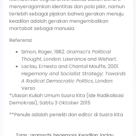
menyeragamkan identitas dan pola pikir, namun
terlebih sebagai pijakan bahwa gerakan menuju
keadilan adalah gerakan mengembalikan
martabat sebagai manusia.
Referensi:
Simon, Roger, 1982.
Gramsci’s Political
Thought
, London: Lawrance and Wishart.
Laclau, Ernesto and Chantal Mouffe, 2001.
Hegemony and Socialist Strategy: Towards
A Radical Democratic Politics
, London:
Verso
*Ulasan Kuliah Umum Suara Kita (Ide Radikalisasi
Demokrasi), Sabtu 3 Oktober 2015
**Penulis adalah peneliti dan editor di Suara Kita
Tags :
gramschi
,
hegemoni
,
Keadilan
,
laclau
,