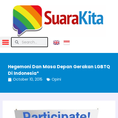
Hegemoni Dan Masa Depan Gerakan LGBTQ
Di Indonesia*
October 10, 2015
Opini