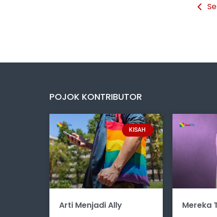
Se
POJOK KONTRIBUTOR
KISAH
Arti Menjadi Ally
Mereka T