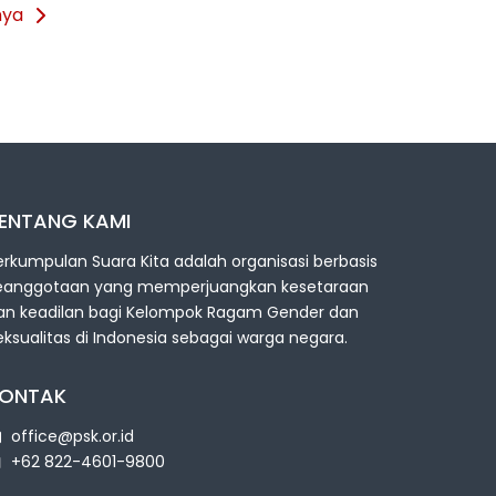
nya
ENTANG KAMI
erkumpulan Suara Kita adalah organisasi berbasis
eanggotaan yang memperjuangkan kesetaraan
an keadilan bagi Kelompok Ragam Gender dan
eksualitas di Indonesia sebagai warga negara.
ONTAK
office@psk.or.id
+62 822-4601-9800