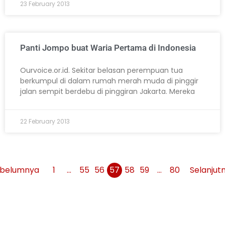
23 February 2013
Panti Jompo buat Waria Pertama di Indonesia
Ourvoice.or.id. Sekitar belasan perempuan tua
berkumpul di dalam rumah merah muda di pinggir
jalan sempit berdebu di pinggiran Jakarta. Mereka
22 February 2013
belumnya
1
…
55
56
57
58
59
…
80
Selanjut