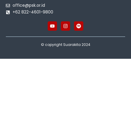
office@psk.or.id
+62 822-4601-9800
© copyright Suarakita 2024