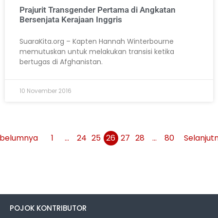
Prajurit Transgender Pertama di Angkatan
Bersenjata Kerajaan Inggris
SuaraKita.org – Kapten Hannah Winterbourne
memutuskan untuk melakukan transisi ketika
bertugas di Afghanistan.
10 November 2016
belumnya
1
…
24
25
26
27
28
…
80
Selanjut
POJOK KONTRIBUTOR