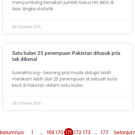
menyumbang kenaikan jumlah kasus HIV AIDS di
Asia. Angka statistik
29 October 2013
Satu bulan 25 perempuan Pakistan ditusuk pria
tak dikenal
Suarakita.org- Seorang pria muda diduga telah
menikam lebih dari 25 perempuan di sebuah kota
kecil di Pakistan dalam satu bulan
29 October 2013
belumnya
1
…
169
170
171
172
173
…
177
Selanjut