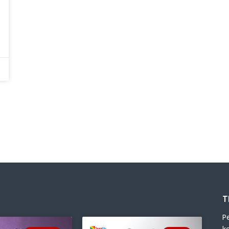
T
P
k