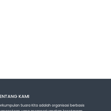
ENTANG KAMI
erkumpulan Suara Kita adalah organisasi berbasis
eanggotaan yang memperjuangkan kesetaraan