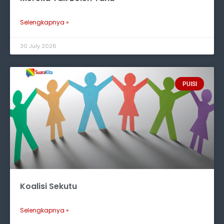
Selengkapnya »
30 July 2026
PUISI
Koalisi Sekutu
Selengkapnya »