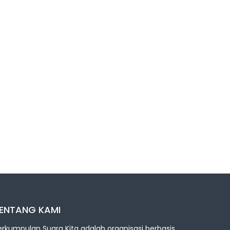
ENTANG KAMI
erkumpulan Suara Kita adalah organisasi berbasis