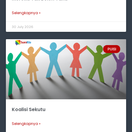
Selengkapnya »
30 July 2026
PUISI
Koalisi Sekutu
Selengkapnya »