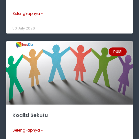
Selengkapnya »
30 July 2026
PUISI
Koalisi Sekutu
Selengkapnya »