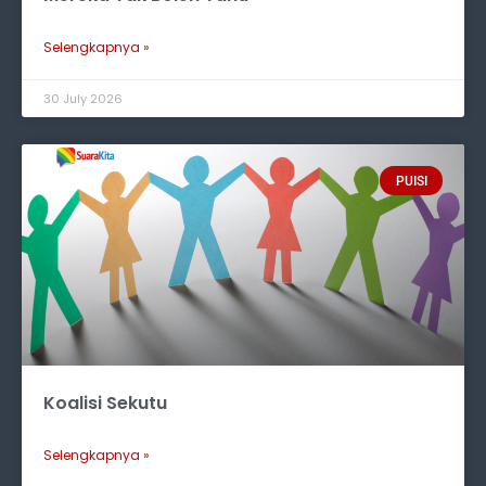
Selengkapnya »
30 July 2026
PUISI
Koalisi Sekutu
Selengkapnya »