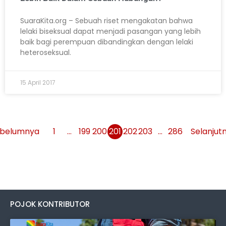
SuaraKita.org – Sebuah riset mengakatan bahwa
lelaki biseksual dapat menjadi pasangan yang lebih
baik bagi perempuan dibandingkan dengan lelaki
heteroseksual.
15 April 2017
belumnya
1
…
199
200
201
202
203
…
286
Selanjut
POJOK KONTRIBUTOR