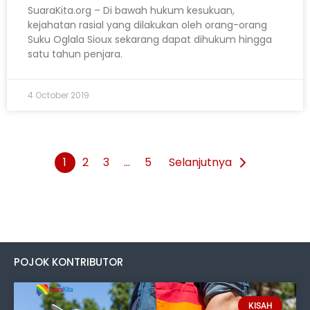
SuaraKita.org – Di bawah hukum kesukuan,
kejahatan rasial yang dilakukan oleh orang-orang
Suku Oglala Sioux sekarang dapat dihukum hingga
satu tahun penjara.
4 October 2019
1
2
3
…
5
Selanjutnya
POJOK KONTRIBUTOR
KISAH