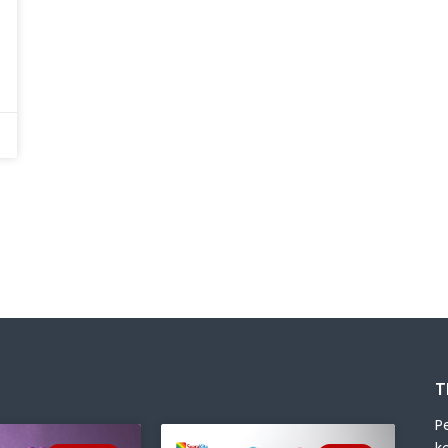
T
P
k