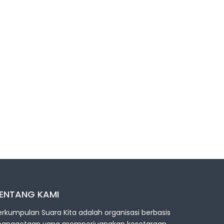
ENTANG KAMI
erkumpulan Suara Kita adalah organisasi berbasis
eanggotaan yang memperjuangkan kesetaraan