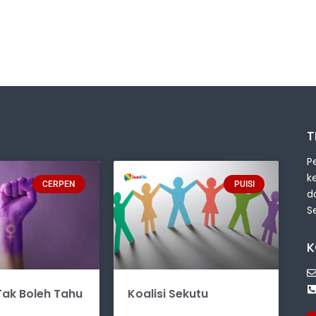
T
P
k
CERPEN
PUISI
d
S
K
ak Boleh Tahu
Koalisi Sekutu