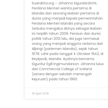
SuaraKita.org – Jóhanna Sigurdardóttir,
Perdana Menteri wanita pertama di
Islandia dan seorang lesbian pertama di
dunia yang menjadi kepala pemerintahan.
Perdana Menteri Islandia yang secara
terbuka mengakui dirinya sebagai lesbian
ini terpilih tahun 2009. Pensiun dari dunia
politik tahun 2012 lalu, dia juga termasuk
orang yang menjadi anggota terlama dari
Alþingi (parlemen Islandia), sejak tahun
1978. Lahir pada tanggal 4 Oktober 1942, di
Reykjavík, Islandia. Ayahnya bernama
Sigurður Egill Ingimundarson. Jóhanna lulus
dari Commercial College of Iceland
(setara dengan sekolah menengah
kejuruan) pada tahun 1960.
18 April 2016