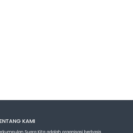
ENTANG KAMI
erkumpulan Suara Kita adalah organisasi berbasis