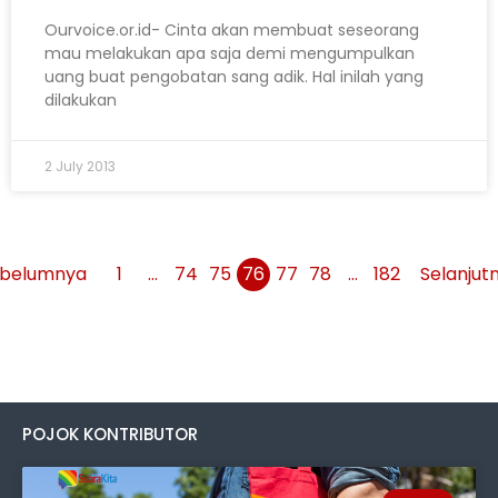
Ourvoice.or.id- Cinta akan membuat seseorang
mau melakukan apa saja demi mengumpulkan
uang buat pengobatan sang adik. Hal inilah yang
dilakukan
2 July 2013
belumnya
1
…
74
75
76
77
78
…
182
Selanjut
POJOK KONTRIBUTOR