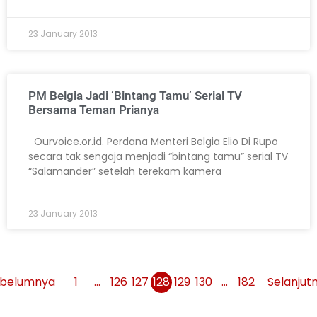
23 January 2013
PM Belgia Jadi ‘Bintang Tamu’ Serial TV
Bersama Teman Prianya
Ourvoice.or.id. Perdana Menteri Belgia Elio Di Rupo
secara tak sengaja menjadi “bintang tamu” serial TV
“Salamander” setelah terekam kamera
23 January 2013
belumnya
1
…
126
127
128
129
130
…
182
Selanjut