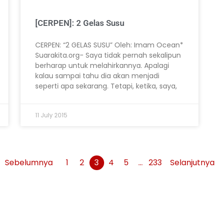
[CERPEN]: 2 Gelas Susu
CERPEN: “2 GELAS SUSU” Oleh: Imam Ocean*
Suarakita.org- Saya tidak pernah sekalipun
berharap untuk melahirkannya. Apalagi
kalau sampai tahu dia akan menjadi
seperti apa sekarang. Tetapi, ketika, saya,
11 July 2015
Sebelumnya
1
2
3
4
5
…
233
Selanjutnya