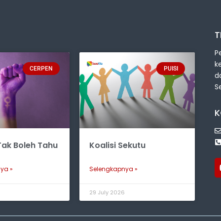
T
P
k
CERPEN
PUISI
d
S
K
ak Boleh Tahu
Koalisi Sekutu
ya »
Selengkapnya »
6
29 July 2026