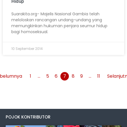
Hidup
Suarakita.org- Majelis Nasional Gambia telah
meloloskan rancangan undang-undang yang
memungkinkan hukuman penjara seumur hidup
bagi homoseksual.
10 September 2014
belumnya
1
…
5
6
7
8
9
…
11
Selanjut
POJOK KONTRIBUTOR