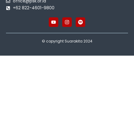
office@psk.or.id
+62 822-4601-9800
© copyright Suarakita 2024