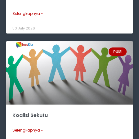
Selengkapnya »
30 July 2026
PUISI
Koalisi Sekutu
Selengkapnya »