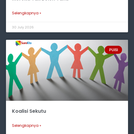
Selengkapnya »
30 July 2026
PUISI
Koalisi Sekutu
Selengkapnya »