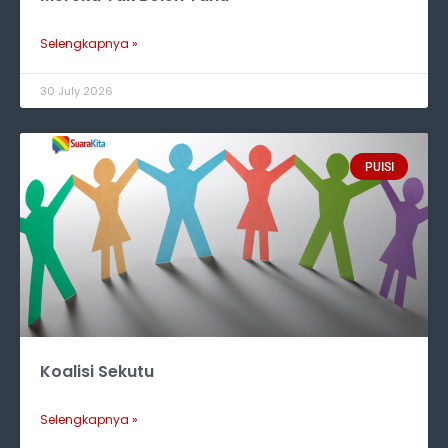
Selengkapnya »
30 July 2026
PUISI
Koalisi Sekutu
Selengkapnya »