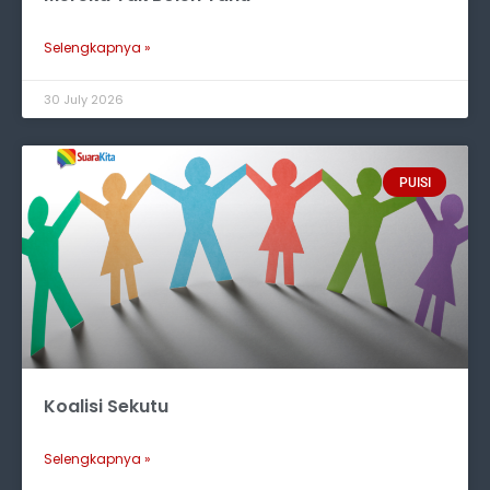
Selengkapnya »
30 July 2026
PUISI
Koalisi Sekutu
Selengkapnya »