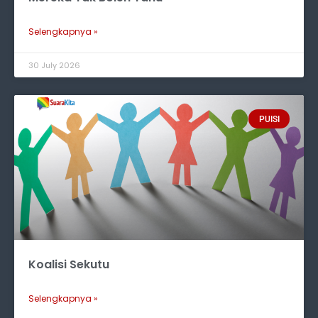
Selengkapnya »
30 July 2026
PUISI
Koalisi Sekutu
Selengkapnya »