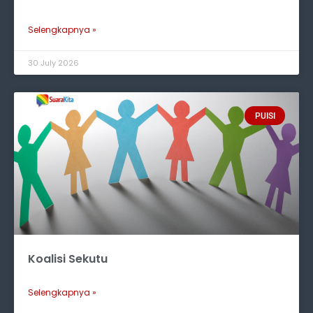
Selengkapnya »
30 July 2026
PUISI
Koalisi Sekutu
Selengkapnya »