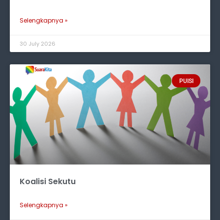
Selengkapnya »
30 July 2026
PUISI
Koalisi Sekutu
Selengkapnya »