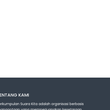
ENTANG KAMI
erkumpulan Suara Kita adalah organisasi berbasis
eanggotaan yang memperjuangkan kesetaraan