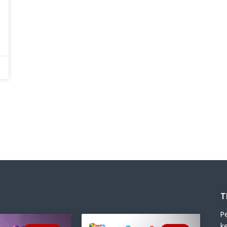
T
P
k