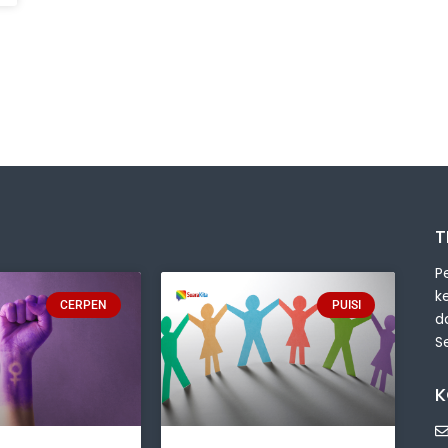
T
P
k
CERPEN
PUISI
d
S
K