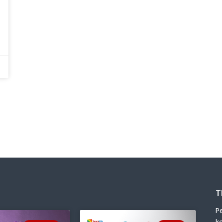
T
P
k