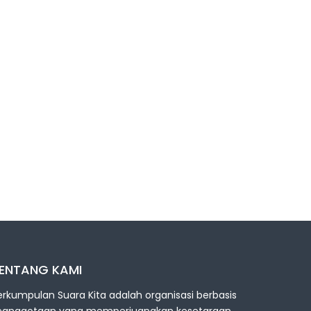
ENTANG KAMI
erkumpulan Suara Kita adalah organisasi berbasis
eanggotaan yang memperjuangkan kesetaraan